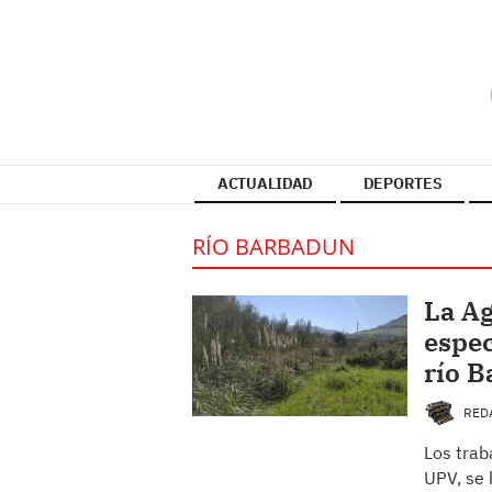
ACTUALIDAD
DEPORTES
RÍO BARBADUN
La Ag
espec
río 
RED
Los trab
UPV, se 