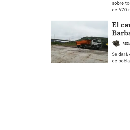
sobre to
de 670
El ca
Barba
RED
Se dará 
de pobla