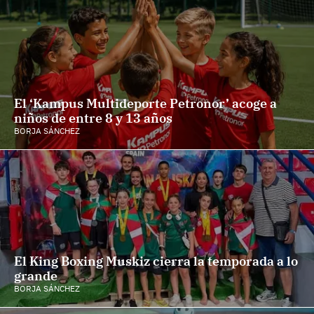
El ‘Kampus Multideporte Petronor’ acoge a
niños de entre 8 y 13 años
BORJA SÁNCHEZ
El King Boxing Muskiz cierra la temporada a lo
grande
BORJA SÁNCHEZ