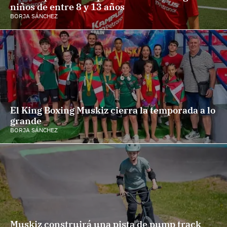
niños de entre 8 y 13 años
BORJA SÁNCHEZ
El King Boxing Muskiz cierra la temporada a lo
grande
BORJA SÁNCHEZ
Muskiz construirá una pista de pump track