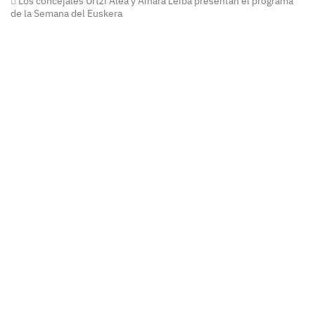
Los concejales Urtzi Alea y Ainara Leiba presentan el programa
de la Semana del Euskera