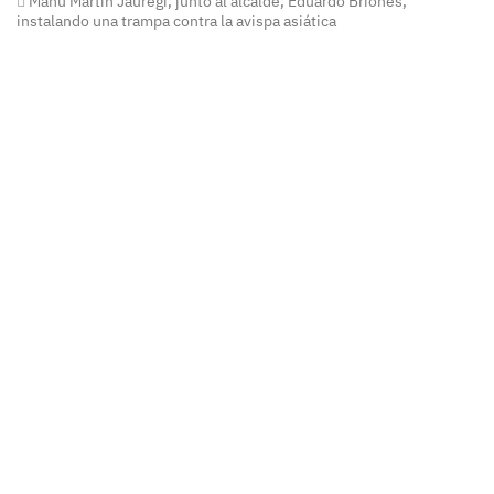
Manu Martín Jauregi, junto al alcalde, Eduardo Briones,
instalando una trampa contra la avispa asiática