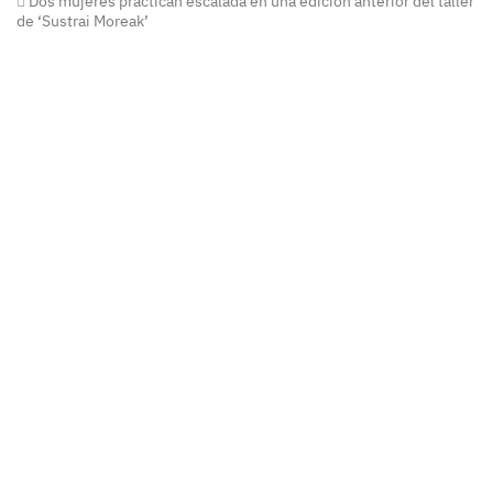
Dos mujeres practican escalada en una edición anterior del taller
de ‘Sustrai Moreak’