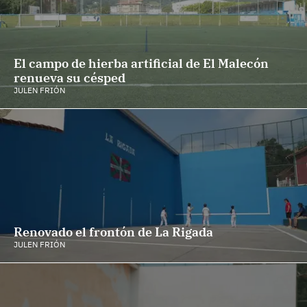
El campo de hierba artificial de El Malecón
renueva su césped
JULEN FRIÓN
Renovado el frontón de La Rigada
JULEN FRIÓN