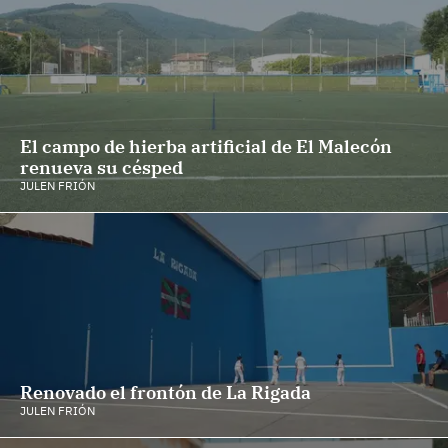
El campo de hierba artificial de El Malecón
renueva su césped
JULEN FRIÓN
Renovado el frontón de La Rigada
JULEN FRIÓN