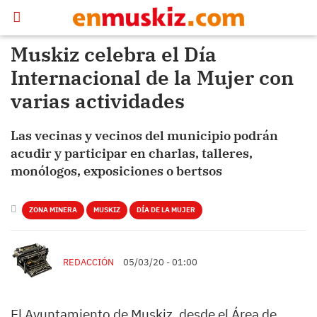
Muskiz celebra el Día
Internacional de la Mujer con
varias actividades
Las vecinas y vecinos del municipio podrán
acudir y participar en charlas, talleres,
monólogos, exposiciones o bertsos
ZONA MINERA
MUSKIZ
DÍA DE LA MUJER
REDACCIÓN
05/03/20 - 01:00
El Ayuntamiento de Muskiz, desde el Área de