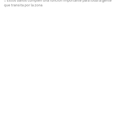
Estos baños cumplen una función importante para toda la gente
que transita por la zona