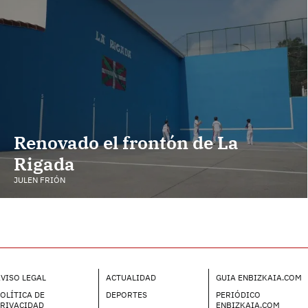
Renovado el frontón de La
Rigada
JULEN FRIÓN
VISO LEGAL
ACTUALIDAD
GUIA ENBIZKAIA.COM
OLÍTICA DE
DEPORTES
PERIÓDICO
PRIVACIDAD
ENBIZKAIA.COM